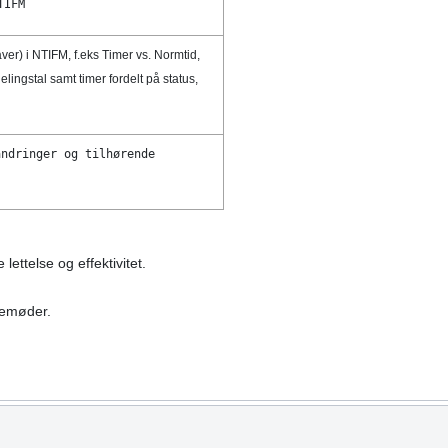
TIFM
ver) i NTIFM, f.eks Timer vs. Normtid,
lingstal samt timer fordelt på status,
andringer og tilhørende
ettelse og effektivitet.
nemøder.