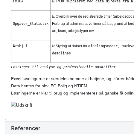
FM30+
📈
FM30 suppleret med data direkte fra N
📈Overblik over de registrerede timer (arbejdsopga
Opgaver_Statistik
Forbrug af administrative timer på baggrund af forde
art, team, arbejdstyper mv.
Årshjul
📈Styring af datoer for a
fdelingsmøder, markv
deadlines
Løsninger til analyse og professionelle udskrifter
Excel løsningerne er særdeles nemme at betjene, og tilfører både l
Data hentes fra hhv. EG Bolig og NTIFM.
Løsningerne er klar til brug og implementeres på ganske få onli
Referencer