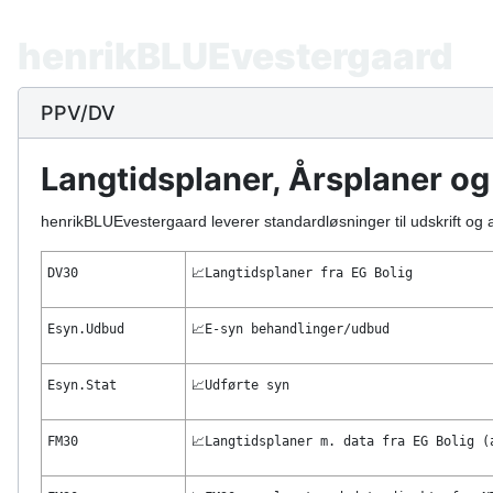
henrikBLUEvestergaard
PPV/DV
Langtidsplaner, Årsplaner og
henrikBLUEvestergaard leverer standardløsninger til udskrift og 
DV30
📈
Langtidsplaner fra EG Bolig
Esyn.Udbud
📈
E-syn behandlinger/udbud
Esyn.Stat
📈
Udførte syn
FM30
📈
Langtidsplaner m. data fra EG Bolig (